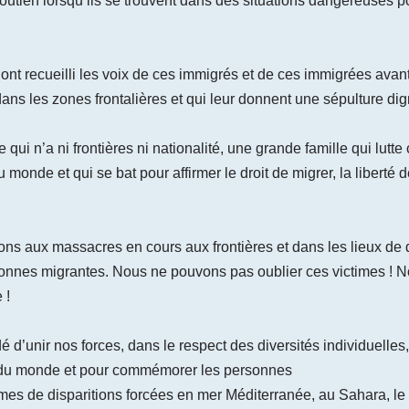
soutien lorsqu’ils se trouvent dans des situations dangereuses p
t recueilli les voix de ces immigrés et de ces immigrées avant l
ans les zones frontalières et qui leur donnent une sépulture dig
i n’a ni frontières ni nationalité, une grande famille qui lutte
 monde et qui se bat pour affirmer le droit de migrer, la liberté de
ns aux massacres en cours aux frontières et dans les lieux de 
onnes migrantes. Nous ne pouvons pas oublier ces victimes ! N
 !
 d’unir nos forces, dans le respect des diversités individuelles
s du monde et pour commémorer les personnes
mes de disparitions forcées en mer Méditerranée, au Sahara, le 