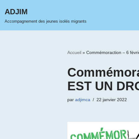
ADJIM
Aller
Accompagnement des jeunes isolés migrants
au
contenu
Accueil
»
Commémoraction – 6 févr
Commémoract
EST UN DRO
par
adjimca
22 janvier 2022