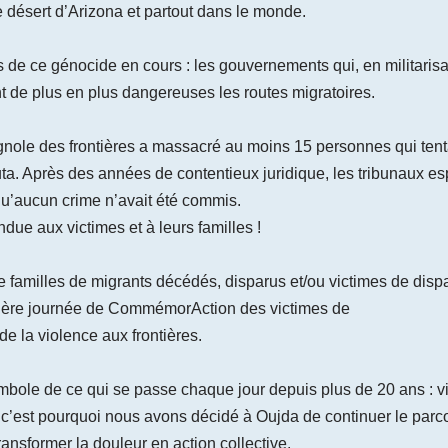
 désert d’Arizona et partout dans le monde.
e ce génocide en cours : les gouvernements qui, en militarisant
nt de plus en plus dangereuses les routes migratoires.
gnole des frontières a massacré au moins 15 personnes qui tentai
a. Après des années de contentieux juridique, les tribunaux es
 qu’aucun crime n’avait été commis.
due aux victimes et à leurs familles !
e familles de migrants décédés, disparus et/ou victimes de dispa
mière journée de CommémorAction des victimes de
de la violence aux frontières.
mbole de ce qui se passe chaque jour depuis plus de 20 ans : v
s, c’est pourquoi nous avons décidé à Oujda de continuer le pa
ransformer la douleur en action collective.