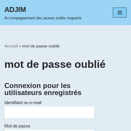
ADJIM
Aller
Accompagnement des jeunes isolés migrants
au
contenu
Accueil
»
mot de passe oublié
mot de passe oublié
Connexion pour les
utilisateurs enregistrés
Identifiant ou e-mail
Mot de passe