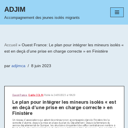
ADJIM
Aller
Accompagnement des jeunes isolés migrants
au
contenu
Accueil
»
Ouest France: Le plan pour intégrer les mineurs isolés «
est en deçà d’une prise en charge correcte » en Finistère
par
adjimca
8 juin 2023